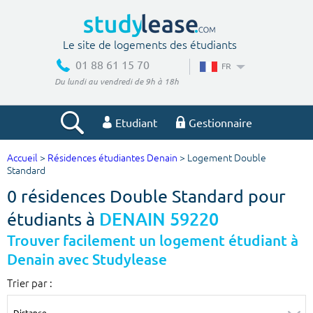
Le site de logements des étudiants
01 88 61 15 70
FR
Du lundi au vendredi de 9h à 18h
Etudiant
Gestionnaire
Accueil
>
Résidences étudiantes Denain
> Logement Double
Votre recherche
Standard
0 résidences Double Standard pour
Ville, école
étudiants à
DENAIN 59220
Trouver facilement un logement étudiant à
Denain avec Studylease
Budget min
Budget max
Trier par :
€
€