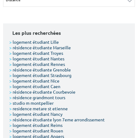
Surface min
Surface max
m²
m²
Les plus recherchées
Type de location
>
logement étudiant Lille
>
résidence étudiante Marseille
Colocation
>
logement étudiant Troyes
>
logement étudiant Nantes
Votre date d'entrée
>
logement étudiant Rennes
>
résidence étudiante Grenoble
>
logement étudiant Strasbourg
>
logement étudiant Nice
>
logement étudiant Caen
>
résidence étudiante Courbevoie
>
résidence grandmont tours
Chercher
>
studio m montpellier
>
residence metare st etienne
>
logement étudiant Nancy
>
résidence étudiante lyon 7eme arrondissement
>
logement étudiant Reims
>
logement étudiant Rouen
>
logement étudiant Angers